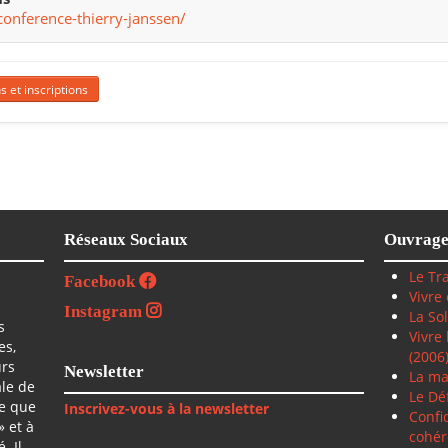
conference-thierry-janssen/
s et inscriptions
Réseaux Sociaux
Ouvrage
Le Tra
Facebook
Vivre
Instagram
La So
s
Vivre
es,
(2006
urs
Newsletter
La ma
ale de
Le Déf
ce que
Inscrivez-vous à la newsletter
Confi
» et à
cohér
. Il