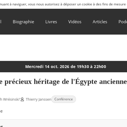
ntinuant à naviguer, vous nous autorisez à déposer un cookie à des fins de mesure
l
Biographie
Livres
Vidéos
Articles
Pod
Mercredi 14 oct. 2026 de 19h30 à 22h00
 le précieux héritage de l'Égypte ancienn
h Wrésinski"
Thierry Janssen
Conférence
le
ns