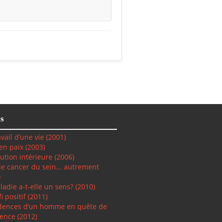
s
vail d’une vie (2001)
 en paix
(2003)
lution intérieure
(2006)
 le cancer du sein... autrement
)
ladie a-t-elle un sens? (2010)
i positif
(2011)
dences d’un homme en quête de
ence (2012)