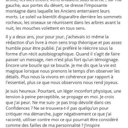
gauche, aux portes du désert, se dresse l'imposante
montagne dans laquelle les Anciens enterraient leurs
morts. Le soleil va bientôt disparaître derrière les sommets
rocheux, les oiseaux se réunissent dans les arbres avant la
nuit, les mouches volettent en tous sens.
Il y a deux ans, jour pour jour, j'achevais ici même la
rédaction d'un livre à mon sens trop théorique et pas assez
humble pour être publié. J'ai préféré le réécrire sous la
forme d'un récit autobiographique. Quand il s'agit de faire
passer un message, rien n'est plus fort qu'un témoignage.
Encore une boucle qui se boucle. Je me dis que la vie est
magique lorsque nous prenons le temps d'en observer les
détails. Plus nous la vivons en cohérence par rapport à
l'essentiel, plus ce que nous observons nous rend joyeux.
Je suis heureux. Pourtant, un léger inconfort physique, une
tension à peine perceptible, se propage en moi. Je crois
que j'ai peur. Ne me suis- je pas trop dévoilé dans ces
Confidences ? Ne se trouvera-t-il pas quelqu'un pour
critiquer ma démarche, juger négativement ce que j'ai
raconté, utiliser contre moi ce qui pourrait être considéré
comme des failles de ma personnalité ? J'inspire