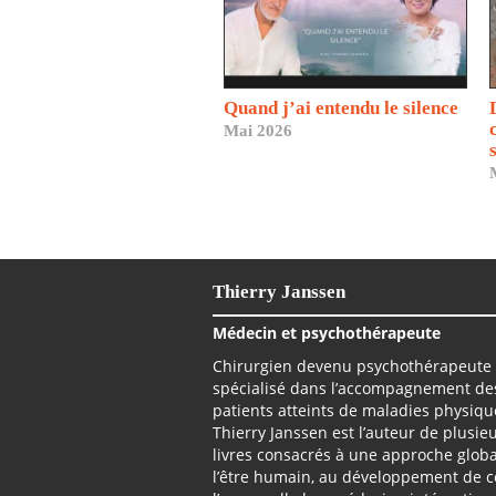
Quand j’ai entendu le silence
Mai 2026
Thierry Janssen
Médecin et psychothérapeute
Chirurgien devenu psychothérapeute
spécialisé dans l’accompagnement de
patients atteints de maladies physiqu
Thierry Janssen est l’auteur de plusie
livres consacrés à une approche glob
l’être humain, au développement de 