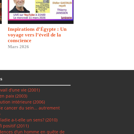
Inspirations d’Égypte : Un
voyage vers l’éveil de la
conscience
Mars 2026
s
vail d’une vie (2001)
 en paix
(2003)
lution intérieure
(2006)
 le cancer du sein... autrement
)
ladie a-t-elle un sens? (2010)
i positif
(2011)
dences d’un homme en quête de