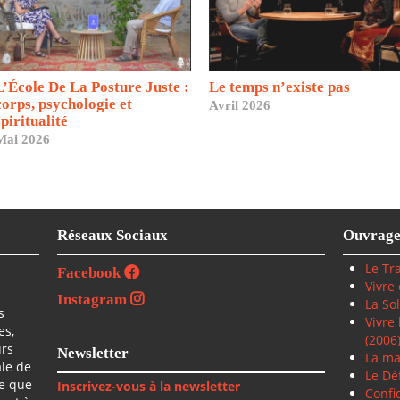
L’École De La Posture Juste :
Le temps n’existe pas
corps, psychologie et
Avril 2026
spiritualité
Mai 2026
Réseaux Sociaux
Ouvrage
Le Tra
Facebook
Vivre
Instagram
La So
s
Vivre
es,
(2006
urs
Newsletter
La ma
ale de
Le Déf
ce que
Inscrivez-vous à la newsletter
Confi