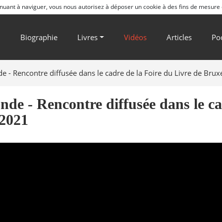
ntinuant à naviguer, vous nous autorisez à déposer un cookie à des fins de mesure
l
Biographie
Livres
Vidéos
Articles
Po
de - Rencontre diffusée dans le cadre de la Foire du Livre de Brux
nde - Rencontre diffusée dans le ca
 2021