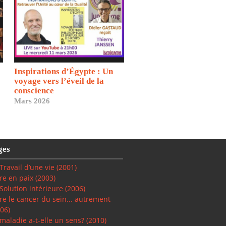
Inspirations d’Égypte : Un
voyage vers l’éveil de la
conscience
Mars 2026
ges
Travail d’une vie (2001)
re en paix
(2003)
Solution intérieure
(2006)
re le cancer du sein... autrement
06)
maladie a-t-elle un sens? (2010)