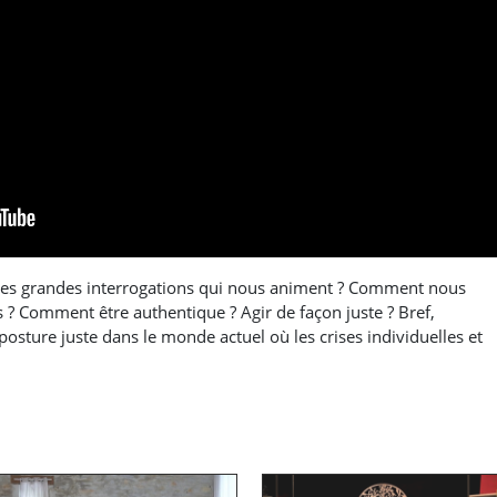
es grandes interrogations qui nous animent ? Comment nous
s ? Comment être authentique ? Agir de façon juste ? Bref,
posture juste dans le monde actuel où les crises individuelles et