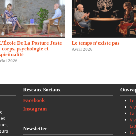
L’École De La Posture Juste
Le temps n’existe pas
: corps, psychologie et
Avril 2026
spiritualité
Mai 2026
Réseaux Sociaux
Ouvra
Facebook
Le 
Viv
Instagram
te
La 
des
Viv
ques,
(20
Newsletter
ieurs
La 