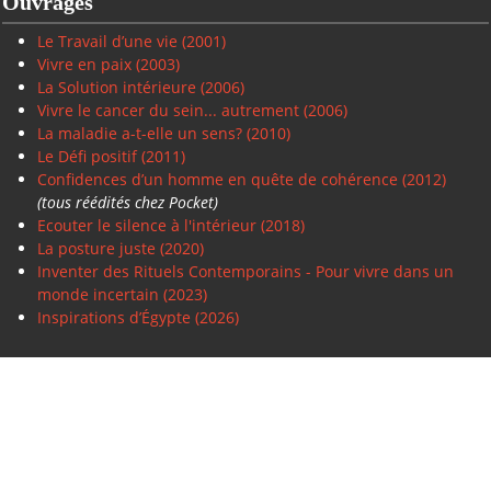
Ouvrages
Le Travail d’une vie (2001)
Vivre en paix
(2003)
La Solution intérieure
(2006)
Vivre le cancer du sein... autrement (2006)
La maladie a-t-elle un sens? (2010)
Le Défi positif
(2011)
Confidences d’un homme en quête de cohérence (2012)
(tous réédités chez Pocket)
Ecouter le silence à l'intérieur (2018)
La posture juste (2020)
Inventer des Rituels Contemporains - Pour vivre dans un
monde incertain (2023)
Inspirations d’Égypte (2026)