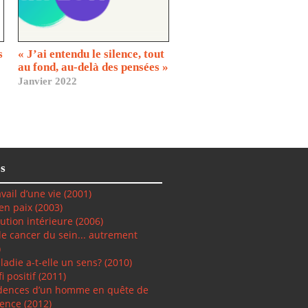
s
« J’ai entendu le silence, tout
au fond, au-delà des pensées »
Janvier 2022
s
vail d’une vie (2001)
 en paix
(2003)
lution intérieure
(2006)
 le cancer du sein... autrement
)
ladie a-t-elle un sens? (2010)
i positif
(2011)
dences d’un homme en quête de
ence (2012)