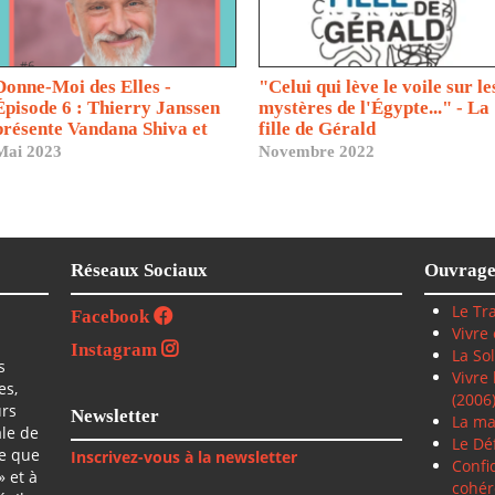
Donne-Moi des Elles -
"Celui qui lève le voile sur le
Épisode 6 : Thierry Janssen
mystères de l'Égypte..." - La
présente Vandana Shiva et
fille de Gérald
Véronique Jannot
Mai 2023
Novembre 2022
Réseaux Sociaux
Ouvrage
Le Tra
Facebook
Vivre
Instagram
La So
s
Vivre
es,
(2006
urs
Newsletter
La ma
ale de
Le Déf
ce que
Inscrivez-vous à la newsletter
Confi
» et à
cohér