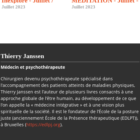
Inexploré - Juillet /
MEDITATION - Juillet -
Septembre
septembre 2023
Juillet 2023
Juillet 2023
Thierry Janssen
Médecin et psychothérapeute
Chirurgien devenu psychothérapeute spécialisé dans
l’accompagnement des patients atteints de maladies physiques,
Thierry Janssen est l’auteur de plusieurs livres consacrés à une
approche globale de l’être humain, au développement de ce que
l’on appelle la « médecine intégrative » et à une vision plus
spirituelle de la société. Il est le fondateur de l’École de la posture
juste (anciennement École de la Présence thérapeutique (EDLPT)),
à Bruxelles (
https://edlpj.org
).