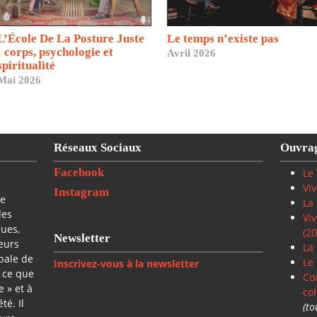
L’École De La Posture Juste
Le temps n’existe pas
: corps, psychologie et
Avril 2026
spiritualité
Mai 2026
Réseaux Sociaux
Ouvra
Facebook
Le 
Viv
Instagram
te
La 
des
Viv
ques,
(20
Newsletter
ieurs
La 
bale de
Le 
Inscrivez-vous à la newsletter
 ce que
Co
e » et à
co
té. Il
(to