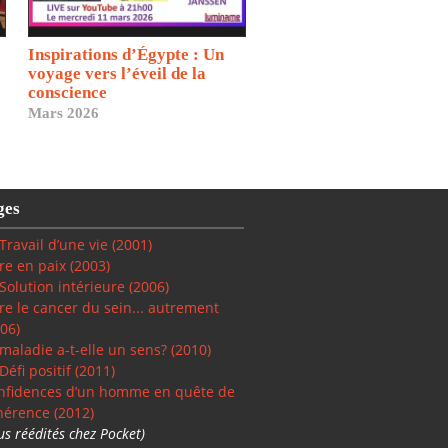
Inspirations d’Égypte : Un
voyage vers l’éveil de la
conscience
Mars 2026
ges
Travail d’une vie (2001)
re en paix
(2003)
Solution intérieure
(2006)
re le cancer du sein... autrement
06)
maladie a-t-elle un sens? (2010)
Défi positif
(2011)
nfidences d’un homme en quête de
hérence (2012)
us réédités chez Pocket)