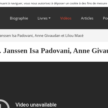
ntinuant à naviguer, vous nous autorisez à déposer un cookie à des fins de mesure
l
Biographie
Livres
Vidéos
Articles
Po
Janssen Isa Padovani, Anne Givaudan et Lilou Macé
. Janssen Isa Padovani, Anne Giva