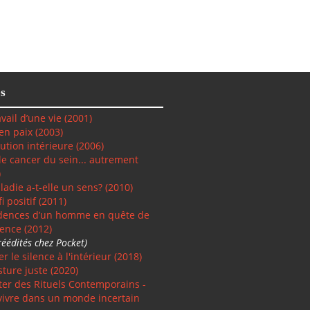
s
vail d’une vie (2001)
 en paix
(2003)
lution intérieure
(2006)
 le cancer du sein... autrement
)
ladie a-t-elle un sens? (2010)
i positif
(2011)
dences d’un homme en quête de
ence (2012)
réédités chez Pocket)
r le silence à l'intérieur (2018)
sture juste (2020)
ter des Rituels Contemporains -
vivre dans un monde incertain