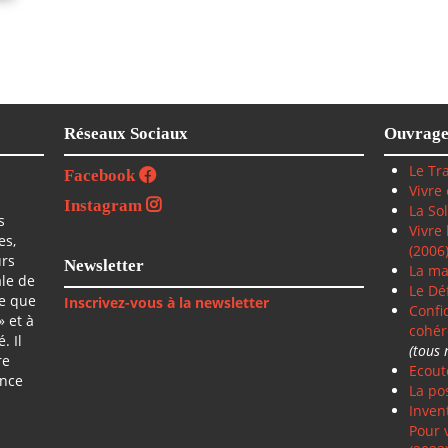
Réseaux Sociaux
Ouvrage
Le Tra
Facebook
Vivre
Instagram
La So
s
Vivre
es,
(2006
urs
Newsletter
La ma
ale de
Le Déf
ce que
Inscrivez-vous à la newsletter
Confi
» et à
cohér
. Il
(tous 
re
Ecoute
ence
La po
Inven
Pour 