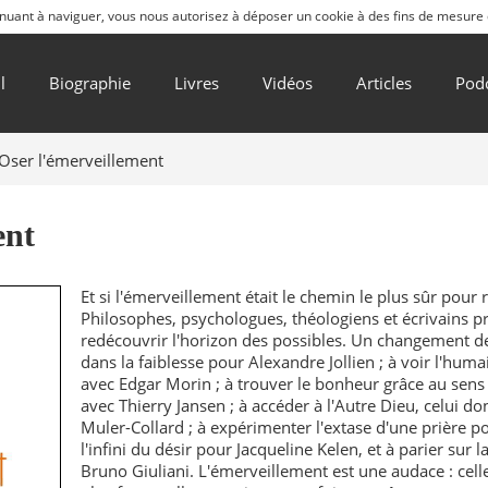
ntinuant à naviguer, vous nous autorisez à déposer un cookie à des fins de mesure
l
Biographie
Livres
Vidéos
Articles
Pod
Oser l'émerveillement
ent
Et si l'émerveillement était le chemin le plus sûr pour re
​Philosophes, psychologues, théologiens et écrivains p
redécouvrir l'horizon des possibles. Un changement de r
dans la faiblesse pour Alexandre Jollien ; à voir l'hum
avec Edgar Morin ; à trouver le bonheur grâce au sens
avec Thierry Jansen ; à accéder à l'Autre Dieu, celui do
Muler-Collard ; à expérimenter l'extase d'une prière po
l'infini du désir pour Jacqueline Kelen, et à parier sur
Bruno Giuliani. L'émerveillement est une audace : celle